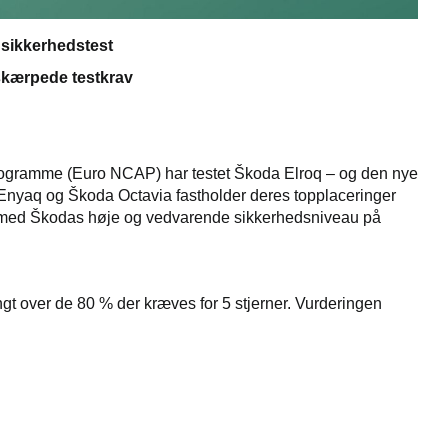
 sikkerhedstest
 skærpede testkrav
gramme (Euro NCAP) har testet Škoda Elroq – og den nye
Enyaq og Škoda Octavia fastholder deres topplaceringer
dermed Škodas høje og vedvarende sikkerhedsniveau på
gt over de 80 % der kræves for 5 stjerner. Vurderingen