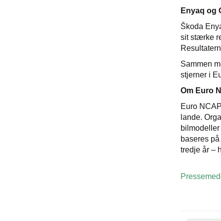
Enyaq og O
Škoda Enyaq
sit stærke r
Resultatern
Sammen med
stjerner i 
Om Euro 
Euro NCAP er
lande. Orga
bilmodeller
baseres på 
tredje år – 
Pressemedd