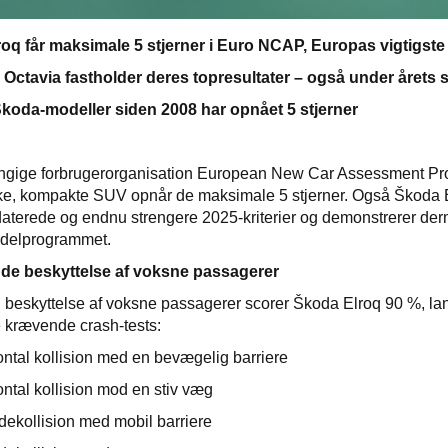
roq får maksimale 5 stjerner i Euro NCAP, Europas vigtigste
 Octavia fastholder deres topresultater – også under årets
 Škoda-modeller siden 2008 har opnået 5 stjerner
gige forbrugerorganisation European New Car Assessment Pro
ske, kompakte SUV opnår de maksimale 5 stjerner. Også Škoda 
pdaterede og endnu strengere 2025-kriterier og demonstrerer 
odelprogrammet.
de beskyttelse af voksne passagerer
n beskyttelse af voksne passagerer scorer Škoda Elroq 90 %, lan
re krævende crash-tests:
rontal kollision med en bevægelig barriere
rontal kollision mod en stiv væg
idekollision med mobil barriere