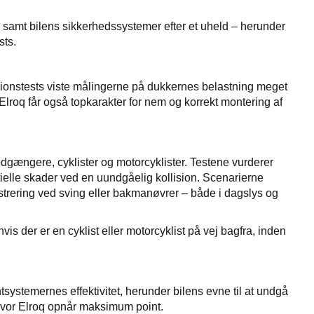
 samt bilens sikkerhedssystemer efter et uheld – herunder
sts.
lisionstests viste målingerne på dukkernes belastning meget
. Elroq får også topkarakter for nem og korrekt montering af
gængere, cyklister og motorcyklister. Testene vurderer
ielle skader ved en uundgåelig kollision. Scenarierne
strering ved sving eller bakmanøvrer – både i dagslys og
is der er en cyklist eller motorcyklist på vej bagfra, inden
tsystemernes effektivitet, herunder bilens evne til at undgå
 hvor Elroq opnår maksimum point.