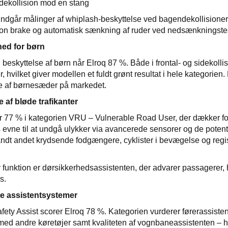
idekollision mod en stang
ndgår målinger af whiplash-beskyttelse ved bagendekollisioner
sion brake og automatisk sænkning af ruder ved nedsænkningste
hed for børn
n beskyttelse af børn når Elroq 87 %. Både i frontal- og sidekol
, hvilket giver modellen et fuldt grønt resultat i hele kategorien
te af børnesæder på markedet.
 af bløde trafikanter
r 77 % i kategorien VRU – Vulnerable Road User, der dækker fod
 evne til at undgå ulykker via avancerede sensorer og de potent
andt andet krydsende fodgængere, cyklister i bevægelse og regi
y funktion er dørsikkerhedsassistenten, der advarer passagerer, hv
s.
e assistentsystemer
afety Assist scorer Elroq 78 %. Kategorien vurderer førerassisten
 med andre køretøjer samt kvaliteten af vognbaneassistenten –