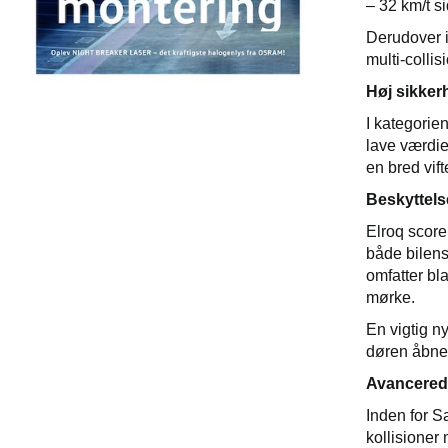
– 32 km/t s
Derudover i
multi-colli
Høj sikker
I kategorie
lave værdier
en bred vif
Beskyttelse
Elroq score
både bilens
omfatter bl
mørke.
En vigtig n
døren åbne
Avancered
Inden for S
kollisioner