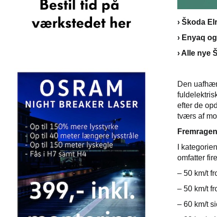
› Škoda El
› Enyaq og
› Alle nye
Den uafhæn
fuldelektri
efter de o
tværs af m
Fremragen
I kategorie
omfatter fi
– 50 km/t f
– 50 km/t f
– 60 km/t s