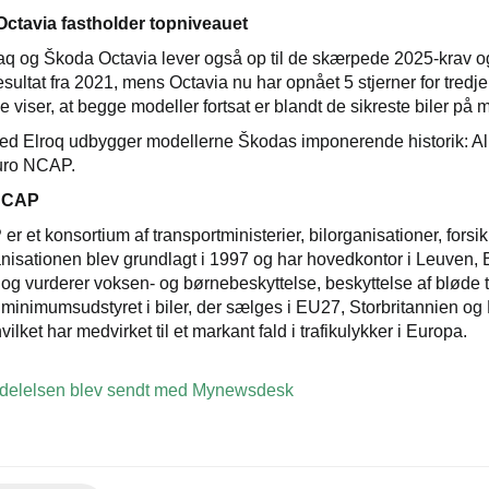
ctavia fastholder topniveauet
 og Škoda Octavia lever også op til de skærpede 2025-krav og
esultat fra 2021, mens Octavia nu har opnået 5 stjerner for tredj
e viser, at begge modeller fortsat er blandt de sikreste biler på 
 Elroq udbygger modellerne Škodas imponerende historik: All
Euro NCAP.
NCAP
 et konsortium af transportministerier, bilorganisationer, forsik
nisationen blev grundlagt i 1997 og har hovedkontor i Leuven, 
 og vurderer voksen- og børnebeskyttelse, beskyttelse af bløde 
minimumsudstyret i biler, der sælges i EU27, Storbritannien o
hvilket har medvirket til et markant fald i trafikulykker i Europa.
elelsen blev sendt med Mynewsdesk