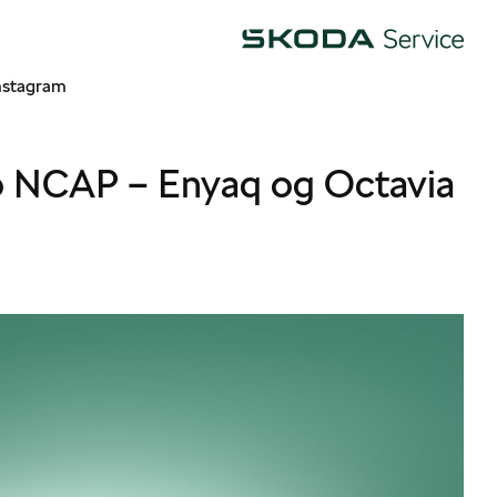
Škoda
nstagram
ro NCAP – Enyaq og Octavia