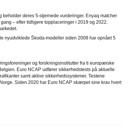
 beholder deres 5-stjernede vurderinger. Enyaq matcher
e gang – efter tidligere topplaceringer i 2019 og 2022.
markedet.
e nyudviklede Škoda-modeller siden 2008 har opnået 5
ringsforeninger og forskningsinstitutter fra ti europæiske
Belgien. Euro NCAP udfører sikkerhedstests på aktuelle
trafikanter samt aktive sikkerhedssystemer. Testene
g Norge. Siden 2020 har Euro NCAP skærpet sine krav hvert