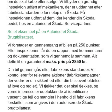
om du skal købe eller sælge. Vi tilbyder en grundig
ementer
inspektion udført af mekanikere, der er uddannet efter
fabriksstandarderne for netop din Škoda. Få
inspektionen udført af dem, der kender din Škoda
bedst, hos en autoriseret Škoda Servicepartner.
 breaker laser
Se et eksempel på en Autoriseret Škoda
Brugtbilsattest.
 mindre slid -
Vi foretager en gennemgang af bilen på 250 punkter.
Efter inspektionen får du en rapport med kommentarer
og dokumentation, som vi gennemgår sammen. Alt
ct
dette til en garanteret
maks. pris på 2850 kr.
de
Din bil gennemgås efter fabrikkens standarder. Vi
kontrollerer for relevante aktioner (fabrikskampagner,
t
der vedrører din sikkerhed eller din bils overholdelse
af love og regler). Vi tjekker det, der skal tjekkes, og
e 5+
vores interesse er udelukkende at identificere
væsentlige fejl og mangler i henhold til fabrikkens
ugtbilsattest
forskrifter, som angives i den autoriserede Škoda
brugtbilattest.
limaservice