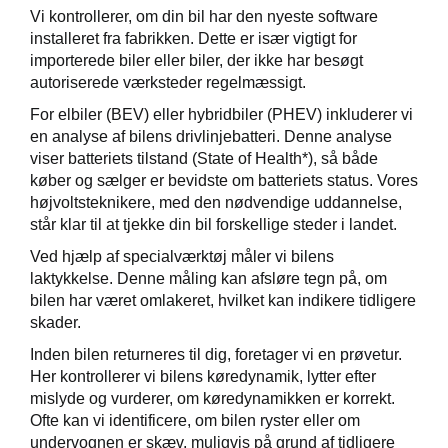
Vi kontrollerer, om din bil har den nyeste software
installeret fra fabrikken. Dette er især vigtigt for
jem
importerede biler eller biler, der ikke har besøgt
autoriserede værksteder regelmæssigt.
øring
For elbiler (BEV) eller hybridbiler (PHEV) inkluderer vi
en analyse af bilens drivlinjebatteri. Denne analyse
viser batteriets tilstand (State of Health*), så både
køber og sælger er bevidste om batteriets status. Vores
højvoltsteknikere, med den nødvendige uddannelse,
står klar til at tjekke din bil forskellige steder i landet.
Ved hjælp af specialværktøj måler vi bilens
laktykkelse. Denne måling kan afsløre tegn på, om
bilen har været omlakeret, hvilket kan indikere tidligere
skader.
Inden bilen returneres til dig, foretager vi en prøvetur.
Her kontrollerer vi bilens køredynamik, lytter efter
mislyde og vurderer, om køredynamikken er korrekt.
ebook og
Ofte kan vi identificere, om bilen ryster eller om
undervognen er skæv, muligvis på grund af tidligere