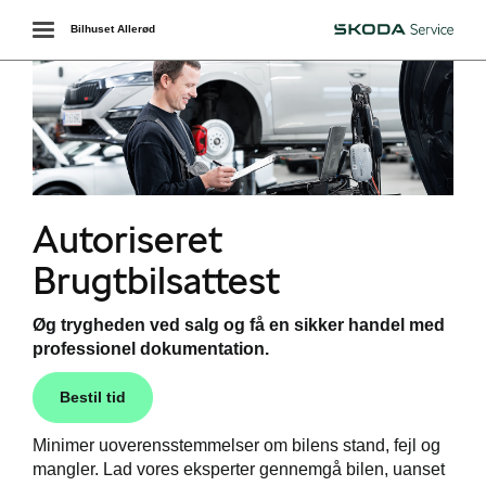
Toggle
Bilhuset Allerød
Škoda
navigation
Autoriseret
services
Brugtbilsattest
værkstedet
Øg trygheden ved salg og få en sikker handel med
professionel dokumentation.
lskift
Bestil tid
Minimer uoverensstemmelser om bilens stand, fejl og
de
mangler. Lad vores eksperter gennemgå bilen, uanset