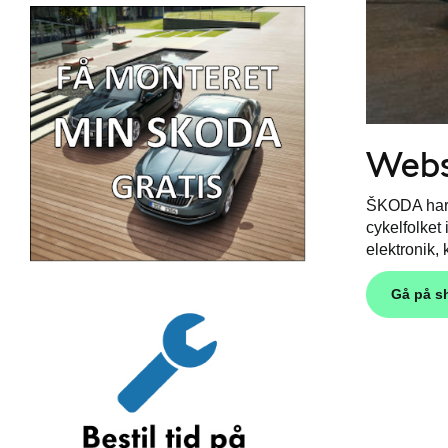
Web
ŠKODA har s
cykelfolket
elektronik,
Gå på s