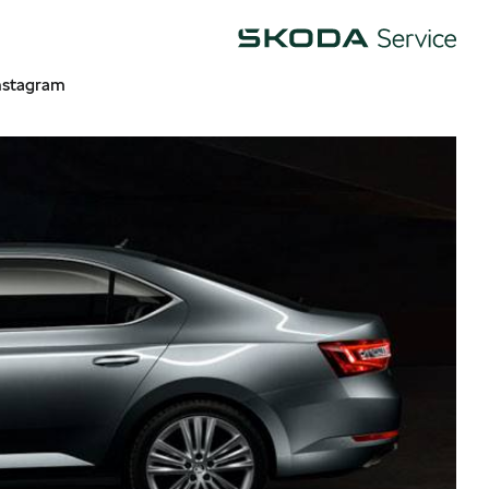
Škoda
nstagram